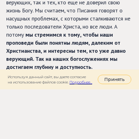
верующих, так и тех, кто еще не доверил свою
жизнь Богу. Мы считаем, что Писания говорят о
насущных проблемах, с которыми сталкиваются не
только последователи Христа, но все люди. А
потому
мы стремимся к тому, чтобы наши
проповеди были понятны людям, далеким от
Христианства, и интересны тем, кто уже давно
верующий. Так на наших богослужениях мы
достигаем глубину и доступность.
Используя данный сайт, вы даете согласие
Принять
Кроме того, мы осознаем, что воскресное собрание
на использование файлов cookie.
Подробнее...
не в силах создать из группы людей целостную
общину. Для нас воскресное богослужение – это
лишь
начало пути
, здесь мы встречаем наших
«гостей», знакомимся с ними, надеясь, что наши
дороги вновь пересекутся в течении недели на
«
домашних дискуссионных группах
». Наконец,
мы