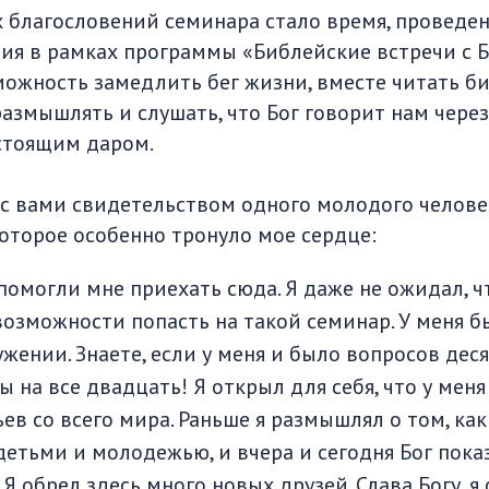
 благословений семинара стало время, проведен
ия в рамках программы «Библейские встречи с 
можность замедлить бег жизни, вместе читать б
размышлять и слушать, что Бог говорит нам через
астоящим даром.
 с вами свидетельством одного молодого челове
которое особенно тронуло мое сердце:
 помогли мне приехать сюда. Я даже не ожидал, ч
возможности попасть на такой семинар. У меня 
жении. Знаете, если у меня и было вопросов десят
 на все двадцать! Я открыл для себя, что у меня
ьев со всего мира. Раньше я размышлял о том, ка
детьми и молодежью, и вчера и сегодня Бог показ
Я обрел здесь много новых друзей. Слава Богу, я 