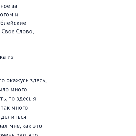
ное за
Богом и
иблейские
 Свое Слово,
ка из
то окажусь здесь,
было много
ь, то здесь я
 так много
к делиться
ал мне, как это
очень рад, что