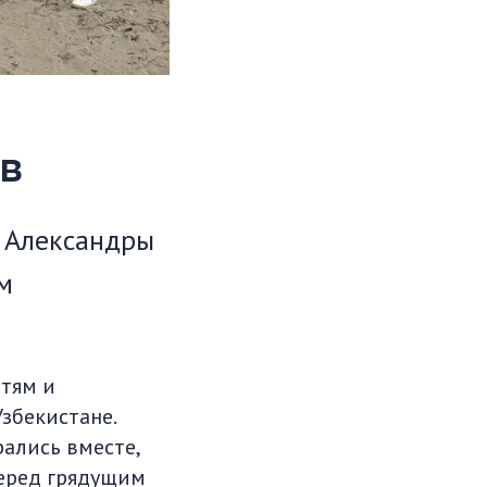
в
и Александры
м
етям и
Узбекистане.
ались вместе,
перед грядущим