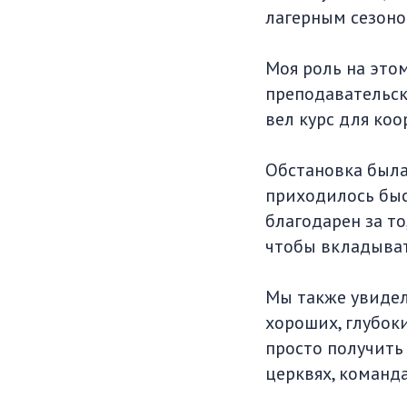
лагерным сезоно
Моя роль на это
преподавательски
вел курс для ко
Обстановка была
приходилось быс
благодарен за т
чтобы вкладыват
Мы также увидел
хороших, глубок
просто получить
церквях, команда