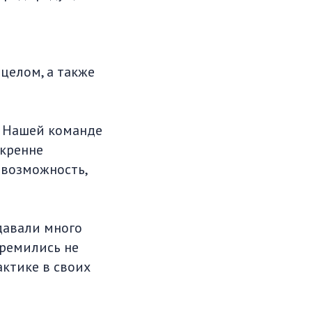
целом, а также
у. Нашей команде
скренне
 возможность,
давали много
тремились не
актике в своих