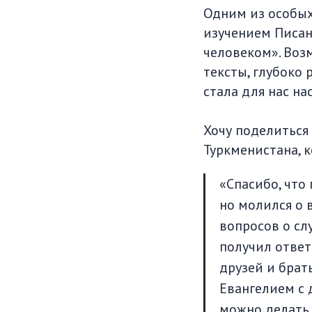
Одним из особых
изучением Писан
человеком». Воз
тексты, глубоко 
стала для нас н
Хочу поделиться
Туркменистана, 
«Спасибо, что
но молился о 
вопросов о слу
получил ответы
друзей и брат
Евангелием с 
можно делать. 