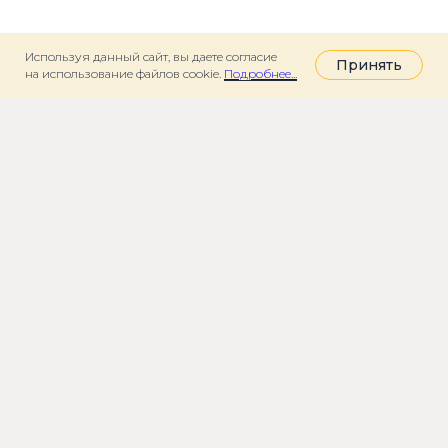
Используя данный сайт, вы даете согласие
Принять
на использование файлов cookie.
Подробнее...
© Местная религиозная организация
евангельских христиан «Московская
Библейская Церковь». ОГРН 1027739176123,
ИНН 7727080523, КПП 772701001, адрес:
117420 Москва, ул. Наметкина дом 15
ПОСЛУШАТЬ
АДРЕС БОГОСЛУЖЕНИЙ
ПРИСОЕДИНИТЬСЯ
Москва, AG Loft